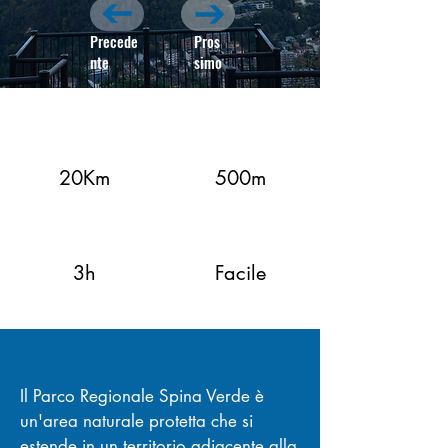
Precede
Pros
nte
simo
LUNGHEZZA
CLIMB
20Km
500m
LUNGHEZZA
LUNGHEZZA
3h
Facile
Il Parco Regionale Spina Verde è
un'area naturale protetta che si
estende in un territorio adiacente alla