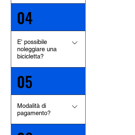
di Como sono: Como Nord
04
Il punto d'incontro non è
Lago e Como San Giovanni.
sempre lo stesso. Dipende da
dove alloggiano i clienti,
cerchiamo sempre di
garantire un punto d'incontro
E' possibile
comodo da raggiungere per
noleggiare una
tutti i clienti.
bicicletta?
05
Naturalmente abbiamo molte
biciclette di tutti i tipi da
noleggiare. Controlla le
nostre biciclette a noleggio
sul sito web. Quando prenoti
Modalità di
un tour scrivici la tipologia di
pagamento?
bici che desideri noleggiare e
faremo tutto il possibile per
Quando invierai la richiesta
realizzare il tuo desiderio.